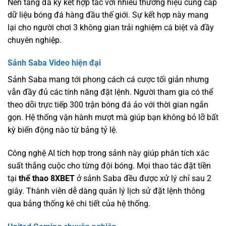
Nền tảng đã ký kết hợp tác với nhiều thương hiệu cung cấp
dữ liệu bóng đá hàng đầu thế giới. Sự kết hợp này mang
lại cho người chơi 3 không gian trải nghiệm cá biệt và đầy
chuyên nghiệp.
Sảnh Saba Video hiện đại
Sảnh Saba mang tới phong cách cá cược tối giản nhưng
vẫn đầy đủ các tính năng đặt lệnh. Người tham gia có thể
theo dõi trực tiếp 300 trận bóng đá ảo với thời gian ngắn
gọn. Hệ thống vận hành mượt mà giúp bạn không bỏ lỡ bất
kỳ biến động nào từ bảng tỷ lệ.
Công nghệ AI tích hợp trong sảnh này giúp phân tích xác
suất thắng cuộc cho từng đội bóng. Mọi thao tác đặt tiền
tại
thể thao 8XBET
ở sảnh Saba đều được xử lý chỉ sau 2
giây. Thành viên dễ dàng quản lý lịch sử đặt lệnh thông
qua bảng thống kê chi tiết của hệ thống.