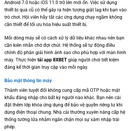
Android 7.0 hoặc iOS 11.0 trở lên mới ổn. Việc sử dụng
thiết bị quá cũ có thể gây ra hiện tượng giật lag khi bạn vào
trò chơi. Hội viên hãy tắt các ứng dụng chạy ngầm không
cần thiết để tối ưu hóa hiệu suất thiết bị.
Mỗi dòng máy sẽ có cách xử lý dữ liệu khác nhau nên bạn
cần kiên nhẫn chờ đợi chút. Hệ thống sẽ tự động điều
chỉnh độ phân giải hình ảnh sao cho phù hợp với màn hình
máy. Thực hiện
tải app 8XBET
giúp người chơi tiết kiệm
đáng kể thời gian truy cập vào mỗi ngày.
Bảo mật thông tin máy
Thành viên tuyệt đối không cung cấp mã OTP hoặc mật
khẩu đăng nhập cho bất kỳ người nào khác. Bạn nên cài
đặt thêm lớp khóa ứng dụng để bảo vệ quyền riêng tư khi
dùng điện thoại chung. Nhà cái thường xuyên nâng cấp hệ
thống tường lửa nhằm ngăn chặn mọi sự xâm nhập trái
phép.