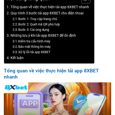
Tổng quan về việc thực hiện tải app 8XBET nhanh
Quy trình 3 bước tải app 8XBET cho điện thoại
Bước 1: Truy cập trang chủ
Bước 2: Quét mã QR phù hợp
Bước 3: Cài ứng dụng
Những lưu ý khi tải app 8XBET để ổn định
Kiểm tra cấu hình máy
Bảo mật thông tin máy
Xử lý lỗi tải app 8XBET
Kết luận
Tổng quan về việc thực hiện tải app 8XBET
nhanh