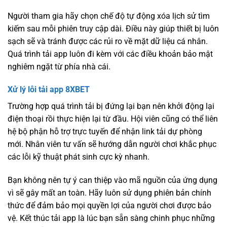
Người tham gia hãy chọn chế độ tự động xóa lịch sử tìm
kiếm sau mỗi phiên truy cập dài. Điều này giúp thiết bị luôn
sạch sẽ và tránh được các rủi ro về mặt dữ liệu cá nhân.
Quá trình tải app luôn đi kèm với các điều khoản bảo mật
nghiêm ngặt từ phía nhà cái.
Xử lý lỗi tải app 8XBET
Trường hợp quá trình tải bị đứng lại bạn nên khởi động lại
điện thoại rồi thực hiện lại từ đầu. Hội viên cũng có thể liên
hệ bộ phận hỗ trợ trực tuyến để nhận link tải dự phòng
mới. Nhân viên tư vấn sẽ hướng dẫn người chơi khắc phục
các lỗi kỹ thuật phát sinh cực kỳ nhanh.
Bạn không nên tự ý can thiệp vào mã nguồn của ứng dụng
vì sẽ gây mất an toàn. Hãy luôn sử dụng phiên bản chính
thức để đảm bảo mọi quyền lợi của người chơi được bảo
vệ. Kết thúc tải app là lúc bạn sẵn sàng chinh phục những