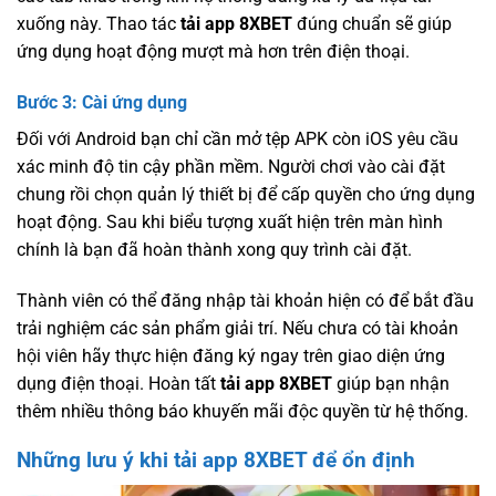
xuống này. Thao tác
tải app 8XBET
đúng chuẩn sẽ giúp
ứng dụng hoạt động mượt mà hơn trên điện thoại.
Bước 3: Cài ứng dụng
Đối với Android bạn chỉ cần mở tệp APK còn iOS yêu cầu
xác minh độ tin cậy phần mềm. Người chơi vào cài đặt
chung rồi chọn quản lý thiết bị để cấp quyền cho ứng dụng
hoạt động. Sau khi biểu tượng xuất hiện trên màn hình
chính là bạn đã hoàn thành xong quy trình cài đặt.
Thành viên có thể đăng nhập tài khoản hiện có để bắt đầu
trải nghiệm các sản phẩm giải trí. Nếu chưa có tài khoản
hội viên hãy thực hiện đăng ký ngay trên giao diện ứng
dụng điện thoại. Hoàn tất
tải app 8XBET
giúp bạn nhận
thêm nhiều thông báo khuyến mãi độc quyền từ hệ thống.
Những lưu ý khi tải app 8XBET để ổn định