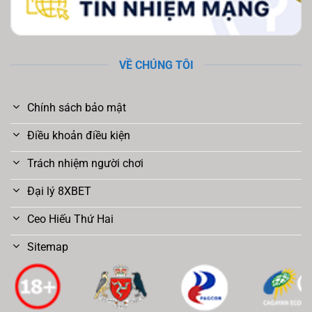
VỀ CHÚNG TÔI
Chính sách bảo mật
Điều khoản điều kiện
Trách nhiệm người chơi
Đại lý 8XBET
Ceo Hiếu Thứ Hai
Sitemap