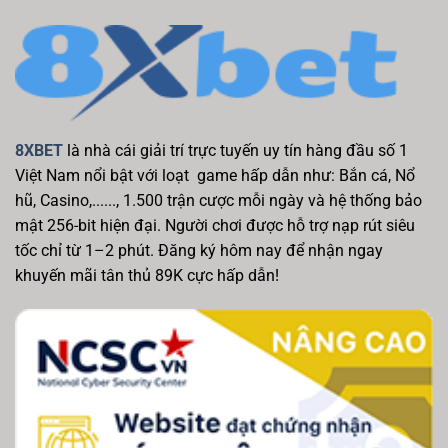
8XBET
là nhà cái giải trí trực tuyến uy tín hàng đầu số 1
Việt Nam nổi bật với loạt game hấp dẫn như: Bắn cá, Nổ
hũ, Casino,......, 1.500 trận cược mỗi ngày và hệ thống bảo
mật 256-bit hiện đại. Người chơi được hỗ trợ nạp rút siêu
tốc chỉ từ 1–2 phút. Đăng ký hôm nay để nhận ngay
khuyến mãi tân thủ 89K cực hấp dẫn!