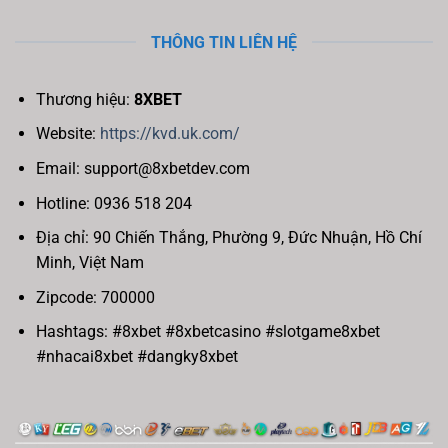
THÔNG TIN LIÊN HỆ
Thương hiệu:
8XBET
Website:
https://kvd.uk.com/
Email:
support@8xbetdev.com
Hotline: 0936 518 204
Địa chỉ: 90 Chiến Thắng, Phường 9, Đức Nhuận, Hồ Chí
Minh, Việt Nam
Zipcode: 700000
Hashtags: #8xbet #8xbetcasino #slotgame8xbet
#nhacai8xbet #dangky8xbet