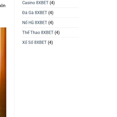
Casino 8XBET
(4)
Giá
Lộc
uôn
Chiến
Kê
Đá Gà 8XBET
(4)
Chuẩn
Xác
Nổ Hũ 8XBET
(4)
Thể Thao 8XBET
(4)
Xổ Số 8XBET
(4)