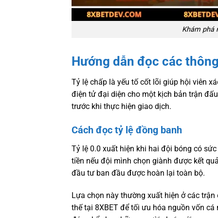
Khám phá n
Hướng dẫn đọc các thông 
Tỷ lệ chấp là yếu tố cốt lõi giúp hội viên 
điện tử đại diện cho một kịch bản trận đấ
trước khi thực hiện giao dịch.
Cách đọc tỷ lệ đồng banh
Tỷ lệ 0.0 xuất hiện khi hai đội bóng có s
tiền nếu đội mình chọn giành được kết quả
đầu tư ban đầu được hoàn lại toàn bộ.
Lựa chọn này thường xuất hiện ở các trận 
thế tại 8XBET để tối ưu hóa nguồn vốn cá