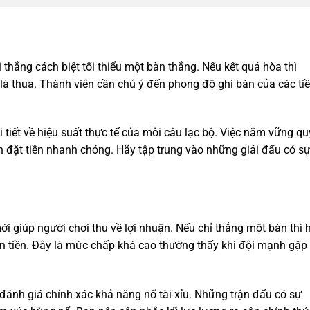
 thắng cách biệt tối thiểu một bàn thắng. Nếu kết quả hòa thì
h là thua. Thành viên cần chú ý đến phong độ ghi bàn của các ti
tiết về hiệu suất thực tế của mỗi câu lạc bộ. Việc nắm vững qu
h đặt tiền nhanh chóng. Hãy tập trung vào những giải đấu có s
mới giúp người chơi thu về lợi nhuận. Nếu chỉ thắng một bàn thì 
oàn tiền. Đây là mức chấp khá cao thường thấy khi đội mạnh gặp
đánh giá chính xác khả năng nổ tài xỉu. Những trận đấu có sự