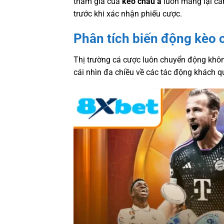
tham gia của
kèo châu á
luôn mang lại cả
trước khi xác nhận phiếu cược.
Phân tích biến động kèo 
Thị trường cá cược luôn chuyển động không
cái nhìn đa chiều về các tác động khách 