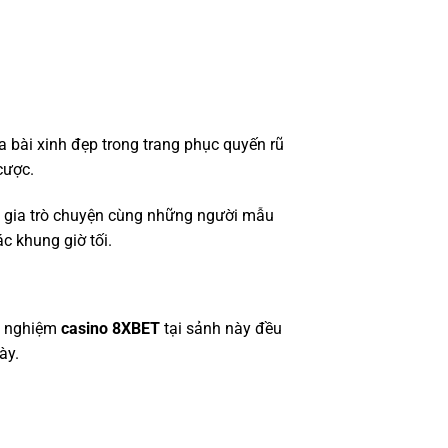
 bài xinh đẹp trong trang phục quyến rũ
cược.
m gia trò chuyện cùng những người mẫu
c khung giờ tối.
i nghiệm
casino 8XBET
tại sảnh này đều
ày.