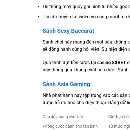
Hệ thống máy quay ghi hình từ nhiều góc 
Tốc độ truyền tải video vô cùng mượt mà kh
Sảnh Sexy Baccarat
Sảnh chơi này mang đến một bầu không khí
sẽ đồng hành cùng hội viên. Sự hiện diện 
Quá trình đặt tiền cược tại
casino 8XBET
d
này thông qua khung chát bên dưới. Sảnh g
Sảnh Asia Gaming
Nhà phát hành này tập trung vào các sản
được tối ưu hóa cho điện thoại. Bảng dữ li
Cấp độ phòng chơi bài
Giới hạn tiề
Phòng cược dành cho tân binh
Từ mười ngh