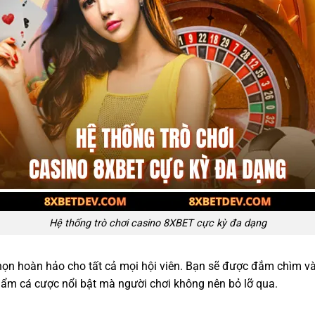
Hệ thống trò chơi casino 8XBET cực kỳ đa dạng
n hoàn hảo cho tất cả mọi hội viên. Bạn sẽ được đắm chìm vào 
ẩm cá cược nổi bật mà người chơi không nên bỏ lỡ qua.