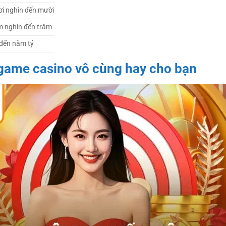
i nghìn đến mười
m nghìn đến trăm
 đến năm tỷ
game casino vô cùng hay cho bạn