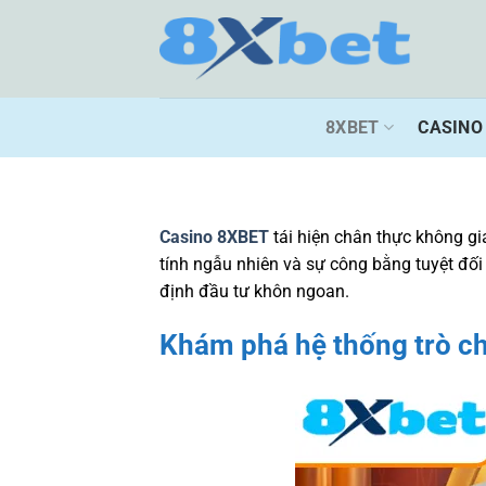
Bỏ
qua
nội
dung
8XBET
CASINO
Casino 8XBET
tái hiện chân thực không g
tính ngẫu nhiên và sự công bằng tuyệt đối 
định đầu tư khôn ngoan.
Khám phá hệ thống trò ch