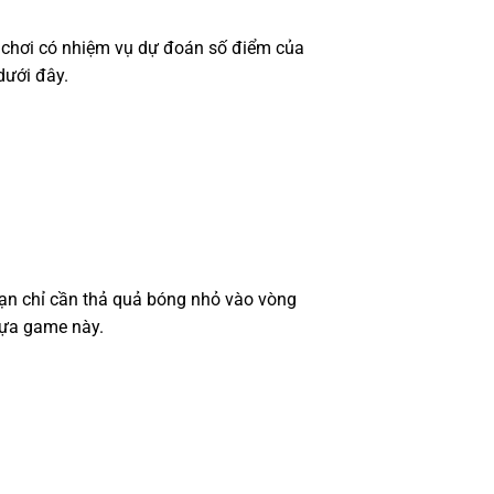
i chơi có nhiệm vụ dự đoán số điểm của
dưới đây.
Bạn chỉ cần thả quả bóng nhỏ vào vòng
tựa game này.