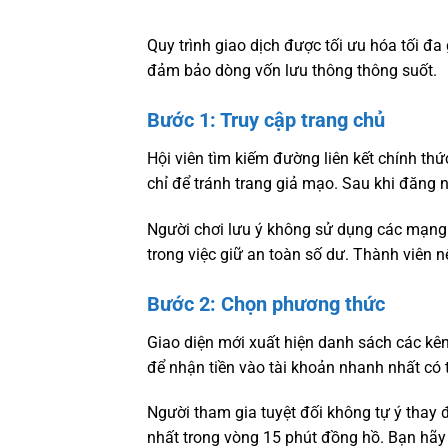
Quy trình giao dịch được tối ưu hóa tối đ
đảm bảo dòng vốn lưu thông thông suốt.
Bước 1: Truy cập trang chủ
Hội viên tìm kiếm đường liên kết chính th
chỉ để tránh trang giả mạo. Sau khi đăn
Người chơi lưu ý không sử dụng các mạng w
trong việc giữ an toàn số dư. Thành viên n
Bước 2: Chọn phương thức
Giao diện mới xuất hiện danh sách các kê
để nhận tiền vào tài khoản nhanh nhất có 
Người tham gia tuyệt đối không tự ý thay
nhất trong vòng 15 phút đồng hồ. Bạn hãy 