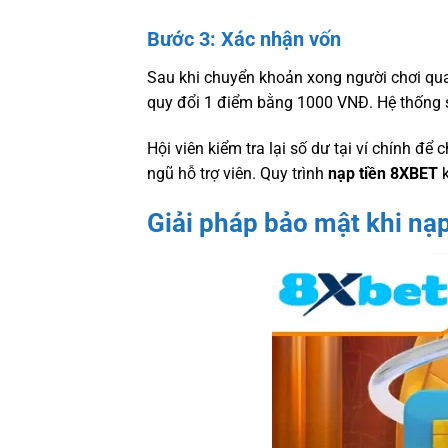
Bước 3: Xác nhận vốn
Sau khi chuyển khoản xong người chơi quay
quy đổi 1 điểm bằng 1000 VNĐ. Hệ thống sẽ
Hội viên kiểm tra lại số dư tại ví chính đ
ngũ hỗ trợ viên. Quy trình
nạp tiền 8XBET
k
Giải pháp bảo mật khi nạp