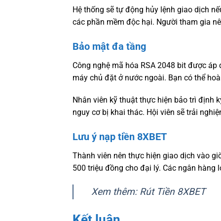
Hệ thống sẽ tự động hủy lệnh giao dịch nế
các phần mềm độc hại. Người tham gia nên
Bảo mật đa tầng
Công nghệ mã hóa RSA 2048 bit được áp dụn
máy chủ đặt ở nước ngoài. Bạn có thể hoàn
Nhân viên kỹ thuật thực hiện bảo trì định
nguy cơ bị khai thác. Hội viên sẽ trải ngh
Lưu ý nạp tiền 8XBET
Thành viên nên thực hiện giao dịch vào gi
500 triệu đồng cho đại lý. Các ngân hàng
Xem thêm: Rút Tiền 8XBET
Kết luận