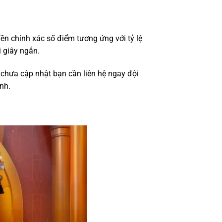
ền chính xác số điểm tương ứng với tỷ lệ
i giây ngắn.
n chưa cập nhật bạn cần liên hệ ngay đội
nh.