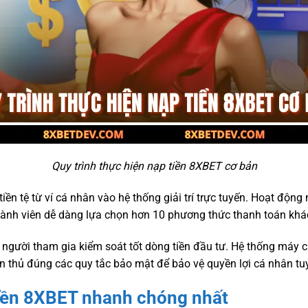
Quy trình thực hiện nạp tiền 8XBET cơ bản
iền tệ từ ví cá nhân vào hệ thống giải trí trực tuyến. Hoạt động
hành viên dễ dàng lựa chọn hơn 10 phương thức thanh toán khác
 người tham gia kiểm soát tốt dòng tiền đầu tư. Hệ thống máy ch
uân thủ đúng các quy tắc bảo mật để bảo vệ quyền lợi cá nhân tuy
tiền 8XBET nhanh chóng nhất