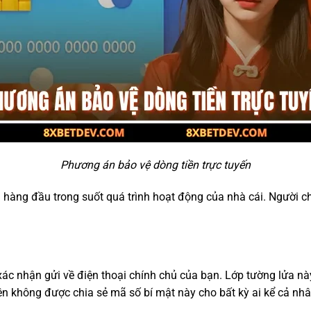
Phương án bảo vệ dòng tiền trực tuyến
n hàng đầu trong suốt quá trình hoạt động của nhà cái. Người 
ác nhận gửi về điện thoại chính chủ của bạn. Lớp tường lửa nà
iên không được chia sẻ mã số bí mật này cho bất kỳ ai kể cả nhâ