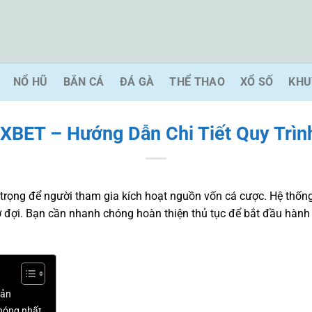
NỔ HŨ
BẮN CÁ
ĐÁ GÀ
THỂ THAO
XỔ SỐ
KHU
XBET – Hướng Dẫn Chi Tiết Quy Trìn
 trọng để người tham gia kích hoạt nguồn vốn cá cược. Hệ thốn
hờ đợi. Bạn cần nhanh chóng hoàn thiện thủ tục để bắt đầu hành
bản
hóng nhất