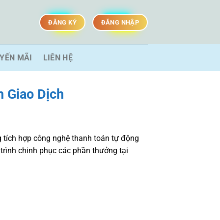
ĐĂNG KÝ
ĐĂNG NHẬP
YẾN MÃI
LIÊN HỆ
h Giao Dịch
g tích hợp công nghệ thanh toán tự động
 trình chinh phục các phần thưởng tại