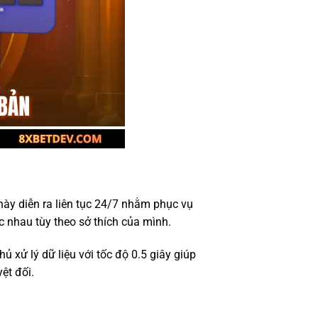
 này diễn ra liên tục 24/7 nhằm phục vụ
 nhau tùy theo sở thích của mình.
ủ xử lý dữ liệu với tốc độ 0.5 giây giúp
ệt đối.