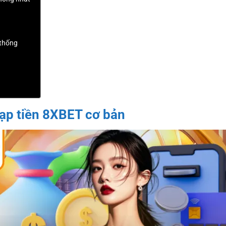
 thống
ạp tiền 8XBET cơ bản